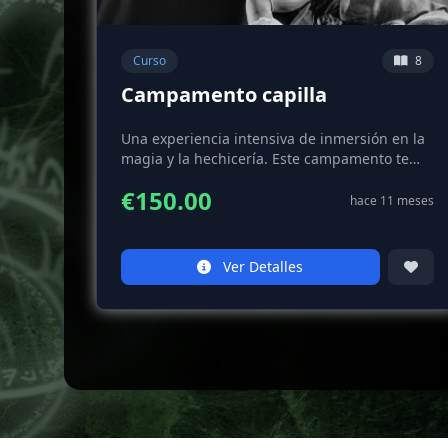
Curso
8
Campamento capilla
Una experiencia intensiva de inmersión en la
magia y la hechicería. Este campamento te
llevará a un retiro mágico donde aprenderás
€150.00
técnicas avanzadas, realizarás rituales
hace 11 meses
grupales y te conectarás con otros
practicantes en un entorno sagrado y
protegido.
Ver Detalles