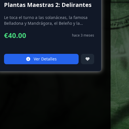
Plantas Maestras 2: Delirantes
Le toca el turno a las solanáceas, la famosa
Belladona y Mandrágora, el Beleño y la
Datura. Además hablamos del opio y la
€40.00
amanita muscaria. Finalizamos con la receta
hace 3 meses
del vino de brujas.
Ver Detalles